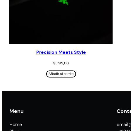
Precision Meets Style
$
1.799,00
Añadir al carrito
Menu
Cont
Home
email