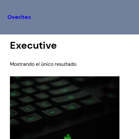
Overitec
Saltar
Inicio
/ Executive
al
Executive
contenido
Mostrando el único resultado